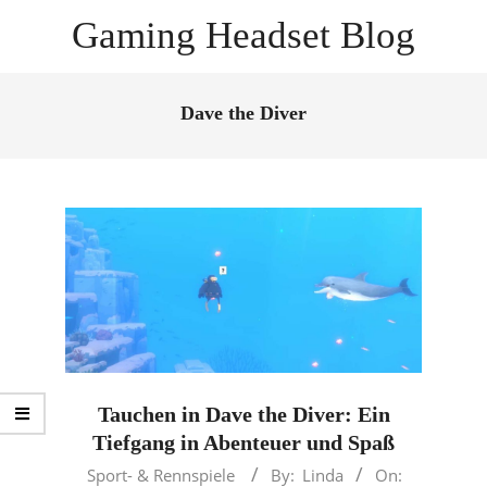
Skip
Gaming Headset Blog
to
content
Primary
Navigation
Dave the Diver
Menu
Tauchen in Dave the Diver: Ein
Tiefgang in Abenteuer und Spaß
2023-
Sport- & Rennspiele
By:
Linda
On: