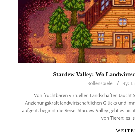
Stardew Valley: Wo Landwirtsch
2023-
Rollenspiele
By:
L
12-
Von fruchtbaren virtuellen Landschaften taucht S
26
Anziehungskraft landwirtschaftlichen Glücks und i
aufgeht, beginnt die Reise. Stardew Valley geht es ni
von Tieren; es i
WEITE