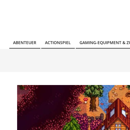
Skip
to
content
ABENTEUER
ACTIONSPIEL
GAMING-EQUIPMENT & 
Primary
Navigation
Menu