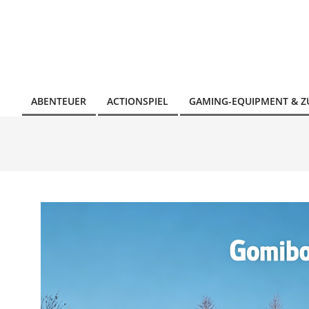
Skip
to
content
ABENTEUER
ACTIONSPIEL
GAMING-EQUIPMENT & 
Primary
Navigation
Menu