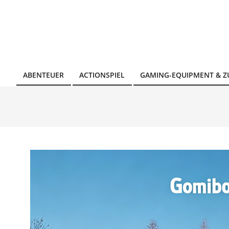
Skip
to
content
ABENTEUER
ACTIONSPIEL
GAMING-EQUIPMENT & 
Primary
Navigation
Menu