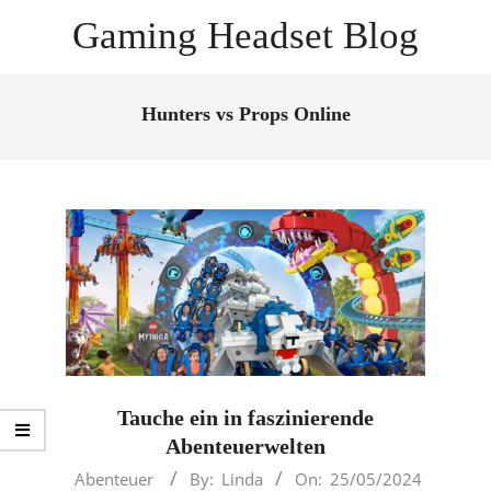
Skip
Gaming Headset Blog
to
content
Primary
Navigation
Hunters vs Props Online
Menu
Tauche ein in faszinierende
Abenteuerwelten
2024-
Abenteuer
By:
Linda
On:
25/05/2024