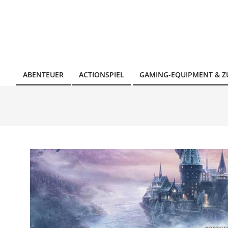
Skip
to
content
ABENTEUER
ACTIONSPIEL
GAMING-EQUIPMENT & 
Primary
Navigation
Menu