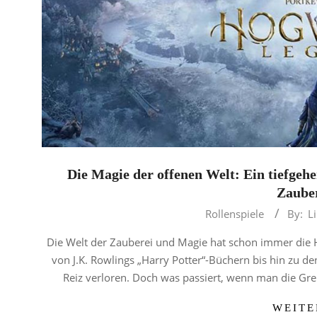
Die Magie der offenen Welt: Ein tiefgehe
Zauber
2025-
Rollenspiele
By:
L
03-
Die Welt der Zauberei und Magie hat schon immer die H
20
von J.K. Rowlings „Harry Potter“-Büchern bis hin zu d
Reiz verloren. Doch was passiert, wenn man die Gr
WEITE