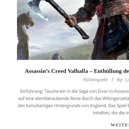
Assassin’s Creed Valhalla – Enthüllung d
2023-
Rollenspiele
By:
L
09-
Einführung: Tauche ein in die Saga von Eivor in Assassi
06
auf eine atemberaubende Reise durch das Wikingerzeitalt
des tumultartigen Hintergrunds von England. Das Spiel b
Inhalten, die die
WEITE