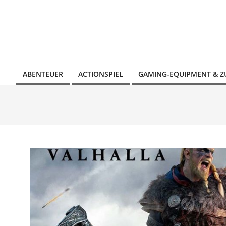
Skip
to
content
ABENTEUER
ACTIONSPIEL
GAMING-EQUIPMENT & 
Primary
Navigation
Menu