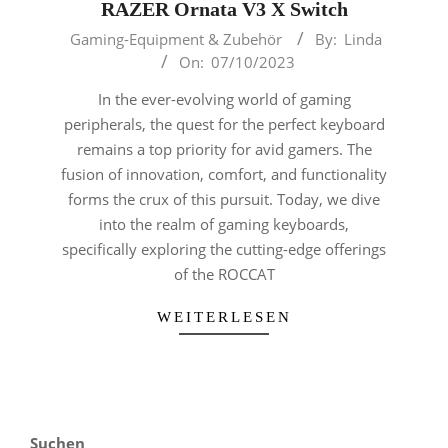
RAZER Ornata V3 X Switch
2023-
Gaming-Equipment & Zubehör
By:
Linda
10-
On:
07/10/2023
07
In the ever-evolving world of gaming
peripherals, the quest for the perfect keyboard
remains a top priority for avid gamers. The
fusion of innovation, comfort, and functionality
forms the crux of this pursuit. Today, we dive
into the realm of gaming keyboards,
specifically exploring the cutting-edge offerings
of the ROCCAT
WEITERLESEN
Suchen