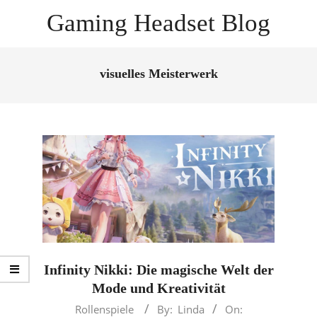
Skip
Gaming Headset Blog
to
content
Primary
Navigation
visuelles Meisterwerk
Menu
Infinity Nikki: Die magische Welt der
Mode und Kreativität
2025-
Rollenspiele
By:
Linda
On: