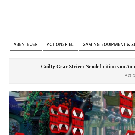
Skip
to
content
ABENTEUER
ACTIONSPIEL
GAMING-EQUIPMENT & 
Primary
Navigation
Menu
Guilty Gear Strive: Neudefinition von A
Acti