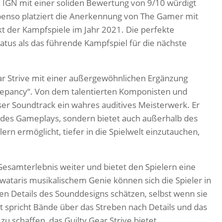
 IGN mit einer soliden Bewertung von 9/10 würdigt
benso platziert die Anerkennung von The Gamer mit
t der Kampfspiele im Jahr 2021. Die perfekte
atus als das führende Kampfspiel für die nächste
ear Strive mit einer außergewöhnlichen Ergänzung
repancy“. Von dem talentierten Komponisten und
eser Soundtrack ein wahres auditives Meisterwerk. Er
 des Gameplays, sondern bietet auch außerhalb des
ern ermöglicht, tiefer in die Spielwelt einzutauchen,
Gesamterlebnis weiter und bietet den Spielern eine
wataris musikalischem Genie können sich die Spieler in
ten Details des Sounddesigns schätzen, selbst wenn sie
t spricht Bände über das Streben nach Details und das
u schaffen, das Guilty Gear Strive bietet.