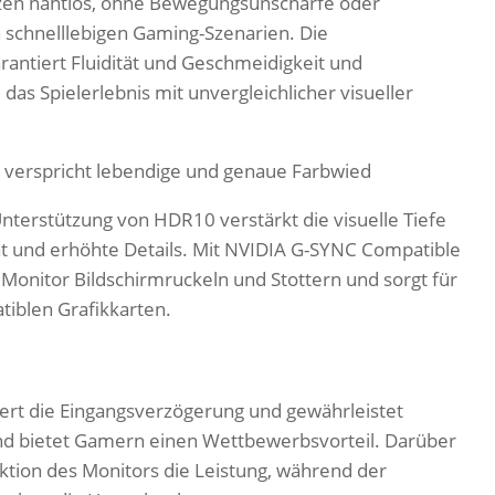
nzen nahtlos, ohne Bewegungsunschärfe oder
n schnelllebigen Gaming-Szenarien. Die
ntiert Fluidität und Geschmeidigkeit und
das Spielerlebnis mit unvergleichlicher visueller
 verspricht lebendige und genaue Farbwied
terstützung von HDR10 verstärkt die visuelle Tiefe
ät und erhöhte Details. Mit NVIDIA G-SYNC Compatible
Monitor Bildschirmruckeln und Stottern und sorgt für
tiblen Grafikkarten.
iert die Eingangsverzögerung und gewährleistet
und bietet Gamern einen Wettbewerbsvorteil. Darüber
nktion des Monitors die Leistung, während der