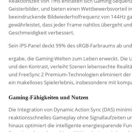
Reaktionszeit von 1ms entfalten sich Gaming-Seque
Geisterbilder, und bieten einen Wettbewerbsvorteil i
beeindruckende Bildwiederholfrequenz von 144Hz gara
gewährleistet, dass jeder Frame nahtlos übergeht und 
Geschmeidigkeit verbessert.
Sein IPS-Panel deckt 99% des sRGB-Farbraums ab und
ergabe, die Gaming-Welten zum Leben erweckt. Die Un
und den Kontrast, verleiht Szenen lebensechte Realit
und FreeSync 2 Premium-Technologien eliminiert der 
ein makelloses Spielerlebnis, insbesondere mit kompa
Gaming-Fähigkeiten und Nutzen
Die Integration von Dynamic Action Sync (DAS) minim
reaktionsschnelles Gameplay ohne Signallaufzeiten 
hinaus optimiert die intelligente energiesparende Fu