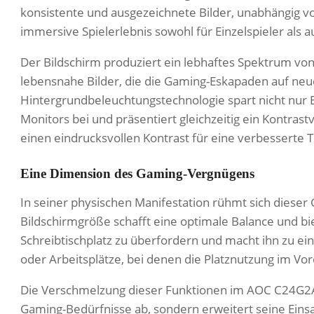
konsistente und ausgezeichnete Bilder, unabhängig vo
immersive Spielerlebnis sowohl für Einzelspieler als 
Der Bildschirm produziert ein lebhaftes Spektrum von 
lebensnahe Bilder, die die Gaming-Eskapaden auf neu
Hintergrundbeleuchtungstechnologie spart nicht nur E
Monitors bei und präsentiert gleichzeitig ein Kontras
einen eindrucksvollen Kontrast für eine verbesserte T
Eine Dimension des Gaming-Vergnügens
In seiner physischen Manifestation rühmt sich dieser
Bildschirmgröße schafft eine optimale Balance und bi
Schreibtischplatz zu überfordern und macht ihn zu e
oder Arbeitsplätze, bei denen die Platznutzung im Vo
Die Verschmelzung dieser Funktionen im AOC C24G2AE
Gaming-Bedürfnisse ab, sondern erweitert seine Eins