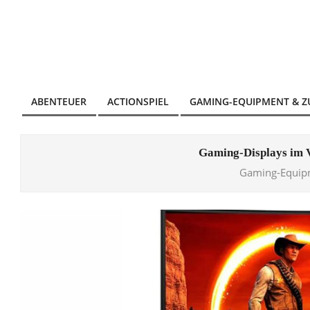
Skip
to
content
ABENTEUER
ACTIONSPIEL
GAMING-EQUIPMENT & 
Primary
Navigation
Menu
Gaming-Displays im V
Gaming-Equip