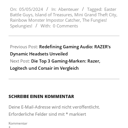
2024-
On:
05/05/2024
In:
Abenteuer
Tagged:
Easter
05-
Battle Guys
,
Island of Treasures
,
Mini Grand Theft City
,
05
Rainbow Monster Impostor Catcher
,
The Fungies!
Spelungies!
With:
0 Comments
Previous Post:
Redefining Gaming Audio: RAZER’s
Dynamic Headsets Unveiled
Next Post:
Die Top 3 Gaming-Marken: Razer,
Logitech und Corsair im Vergleich
SCHREIBE EINEN KOMMENTAR
Deine E-Mail-Adresse wird nicht veröffentlicht.
Erforderliche Felder sind mit
*
markiert
Kommentar
*