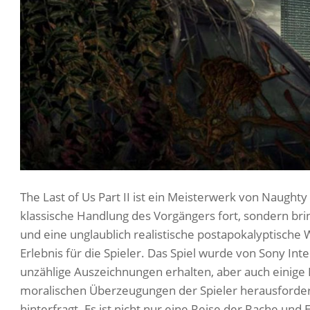
The Last of Us Part II ist ein Meisterwerk von Naughty 
klassische Handlung des Vorgängers fort, sondern br
und eine unglaublich realistische postapokalyptische
Erlebnis für die Spieler. Das Spiel wurde von Sony Int
unzählige Auszeichnungen erhalten, aber auch einige Ko
moralischen Überzeugungen der Spieler herausforder
hinterfragt. Es ist nicht nur eine Reise der Rache und