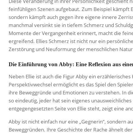
Diese Veränderung in ihrer Persönlichkeit geschieht n
feinfühligen Szenen aufgebaut. Zum Beispiel kämpft El
sondern kämpft auch gegen ihre eigene innere Zerrisse
manchmal versinkt sie in tiefem Schmerz und Schuldg
Momente der Vergangenheit erinnert, macht die fein
ergreifend. Ellies Schmerz ist nicht nur ein persönli
Zerstörung und Neuformung der menschlichen Natur
Die Einführung von Abby: Eine Reflexion aus eine
Neben Ellie ist auch die Figur Abby ein erzählerisches
Perspektivwechsel ermöglicht es das Spiel den Spiele
ihre Beweggründe und Emotionen zu verstehen. In die
so eindeutig, jeder hat sein eigenes unausweichliches
entgegengesetzten Seite von Ellie steht, zeigt eine an
Abby ist nicht einfach nur eine „Gegnerin“, sondern
Beweggründen. Ihre Geschichte der Rache ähnelt der v