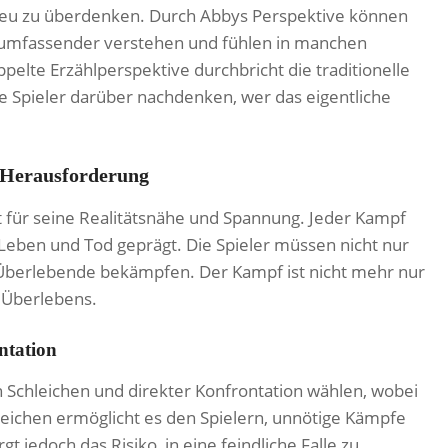
neu zu überdenken. Durch Abbys Perspektive können
e umfassender verstehen und fühlen in manchen
pelte Erzählperspektive durchbricht die traditionelle
e Spieler darüber nachdenken, wer das eigentliche
e Herausforderung
t für seine Realitätsnähe und Spannung. Jeder Kampf
 Leben und Tod geprägt. Die Spieler müssen nicht nur
he Überlebende bekämpfen. Der Kampf ist nicht mehr nur
s Überlebens.
ntation
 Schleichen und direkter Konfrontation wählen, wobei
leichen ermöglicht es den Spielern, unnötige Kämpfe
 jedoch das Risiko, in eine feindliche Falle zu