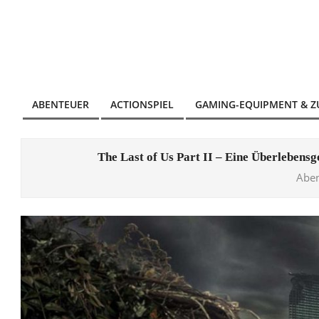
Skip
to
content
ABENTEUER
ACTIONSPIEL
GAMING-EQUIPMENT & 
Primary
Navigation
Menu
The Last of Us Part II – Eine Überlebensg
Aben