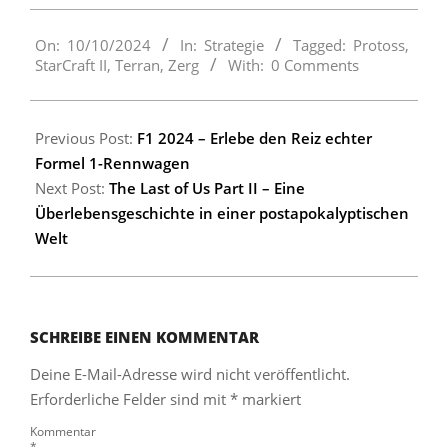
2024-
On:
10/10/2024
In:
Strategie
Tagged:
Protoss
,
10-
StarCraft II
,
Terran
,
Zerg
With:
0 Comments
10
Previous Post:
F1 2024 – Erlebe den Reiz echter
Formel 1-Rennwagen
Next Post:
The Last of Us Part II – Eine
Überlebensgeschichte in einer postapokalyptischen
Welt
SCHREIBE EINEN KOMMENTAR
Deine E-Mail-Adresse wird nicht veröffentlicht.
Erforderliche Felder sind mit
*
markiert
Kommentar
*