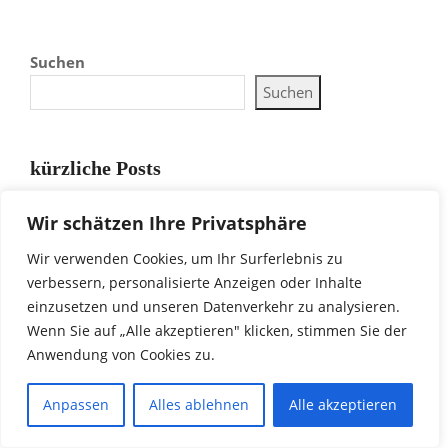
Suchen
Suchen
kürzliche Posts
Der Gomibo-Guide zu deutschen Mobilfunktarifen:
Wir schätzen Ihre Privatsphäre
Meine Erfahrungen mit Handy- und Vertrags-Bundles
Mein Online-Einkaufserlebnis bei Gomibo: Die
Wir verwenden Cookies, um Ihr Surferlebnis zu
Geheimwaffe für sorgenfreie Gerätekäufe
verbessern, personalisierte Anzeigen oder Inhalte
einzusetzen und unseren Datenverkehr zu analysieren.
Kriegsführung und Legenden neu entfacht: Eine
Wenn Sie auf „Alle akzeptieren" klicken, stimmen Sie der
eingehende Analyse von Mount & Blade II:
Anwendung von Cookies zu.
Bannerlord
Titanium Raiders: Auf den metallenen Ruinen – Die
Anpassen
Alles ablehnen
Alle akzeptieren
ultimative Herausforderung in einer zukünftigen Welt
Forza Horizon 5 Rally Adventure: Durch wilde