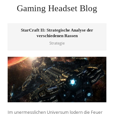
Skip
Gaming Headset Blog
to
content
Primary
Navigation
StarCraft II: Strategische Analyse der
Menu
verschiedenen Rassen
Strategie
Im unermesslichen Universum lodern die Feuer